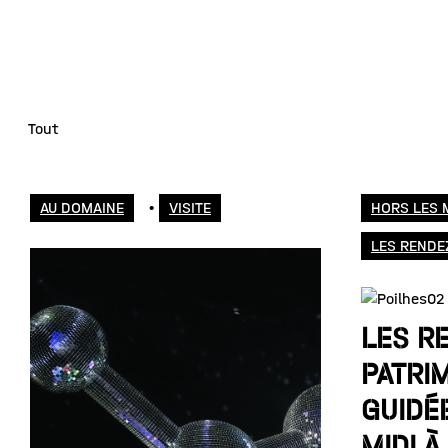
Tout
AU DOMAINE
•
VISITE
HORS LES 
LES RENDE
LES R
PATRIM
GUIDÉ
MIDI À